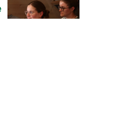
e
e
r