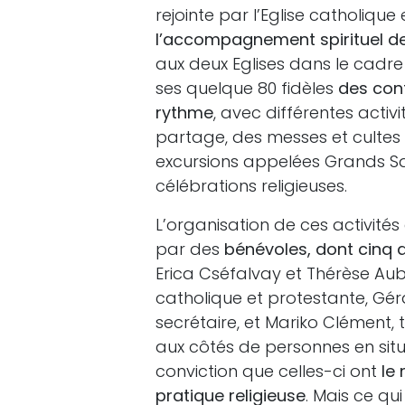
rejointe par l’Eglise catholique
l’accompagnement spirituel d
aux deux Eglises dans le cadre 
ses quelque 80 fidèles
des cont
rythme
, avec différentes acti
partage, des messes et cultes
excursions appelées Grands Same
célébrations religieuses.
L’organisation de ces activité
par des
bénévoles, dont cinq
Erica Cséfalvay et Thérèse A
catholique et protestante, Gér
secrétaire, et Mariko Clément, 
aux côtés de personnes en sit
conviction que celles-ci ont
le
pratique religieuse
. Mais ce qu