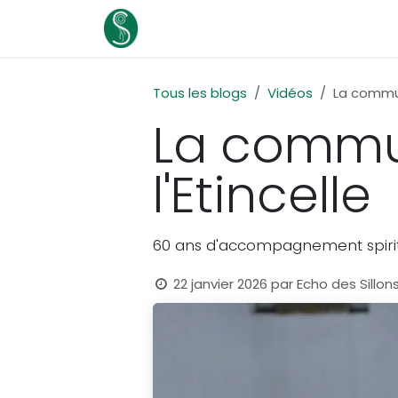
Se rendre au contenu
Page d'accueil
Nos services
No
Tous les blogs
Vidéos
La commu
La comm
l'Etincelle
60 ans d'accompagnement spirit
22 janvier 2026
par
Echo des Sillon