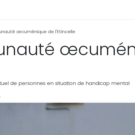
s productions
Qui sommes-nous ?
Contact
nauté œcuménique de l'Etincelle
unauté œcumén
uel de personnes en situation de handicap mental
s