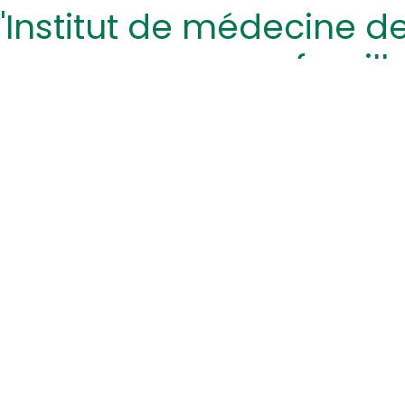
'Institut de médecine d
famill
Une vision étendue du métie
+41 78 406 30 72
info@echo-ds.ch