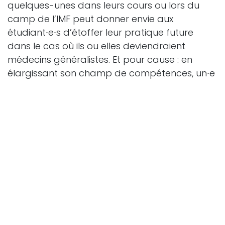
quelques-unes dans leurs cours ou lors du
camp de l’IMF peut donner envie aux
étudiant∙e∙s d’étoffer leur pratique future
dans le cas où ils ou elles deviendraient
médecins généralistes. Et pour cause : en
élargissant son champ de compétences, un∙e
médecin de famille peut traiter toute une
panoplie de maux directement au cabinet, et
donc réduire le nombre de patient∙e∙s
référé∙e∙s à des spécialistes.
L’une de ces spécialités, c’est la médecine
manuelle, présentée lors du stage par le
docteur Vincent Amstutz. « Les étudiant∙e∙s qui
veulent faire de la médecine générale vont
être confronté∙e∙s à une quantité énorme de
problématiques douloureuses », explique-t-il.