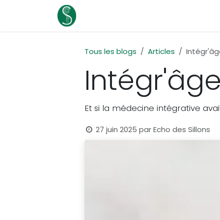
Se rendre au contenu
Page d'accueil
Nos services
No
Tous les blogs
Articles
Intégr'â
Intégr'âg
Et si la médecine intégrative avai
27 juin 2025
par
Echo des Sillons