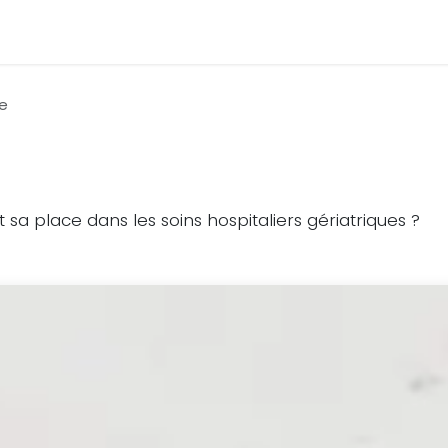
s productions
Qui sommes-nous ?
Contact
ge
e
t sa place dans les soins hospitaliers gériatriques ?