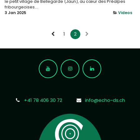
le petit village de Bellegarde (Jaun), au cœur des Préalpes
fribourgeoises....
3 Jan 2025
Videos
1
2
+41 78 406 30 72
info@echo-ds.ch